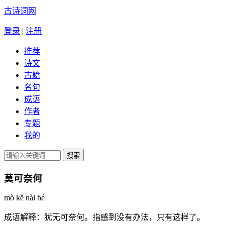
古诗词网
登录
|
注册
推荐
诗文
古籍
名句
成语
作者
专题
我的
莫可奈何
mò kě nài hé
成语解释：
犹无可奈何。指感到没有办法，只有这样了。