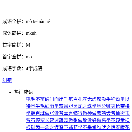
成语全拼：
mò kě nài hé
成语简拼：
mknh
首字简拼：
M
首字全拼：
mo
成语字数：
4字成语
纠错
热门成语
屯毛不辨
破门而出
千疮百孔
座无虚席
额手称颂
坐以
待旦
牛毛细雨
坐薪悬胆
灵蛇之珠
坐地分赃
夹枪带棒
坐拥百城
做张做智
嘉言懿行
做神做鬼
鸡犬皆仙
衒玉
贾石
停留长智
迷魂汤
做张做致
做好做恶
坐不窥堂
搜
根剔齿
一念之误
弩下逃箭
坐不垂堂
狗吠之惊
春暖花