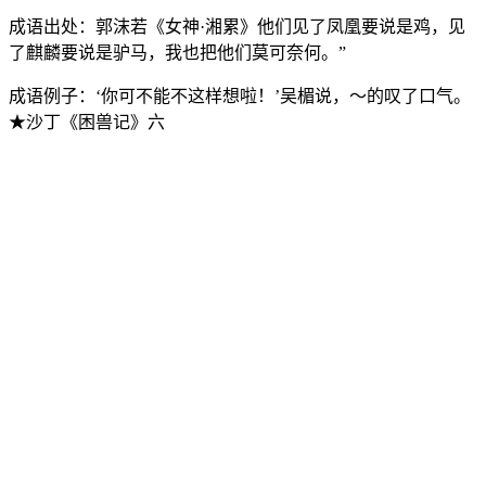
成语出处：
郭沫若《女神·湘累》他们见了凤凰要说是鸡，见
了麒麟要说是驴马，我也把他们莫可奈何。”
成语例子：
‘你可不能不这样想啦！’吴楣说，～的叹了口气。
★沙丁《困兽记》六