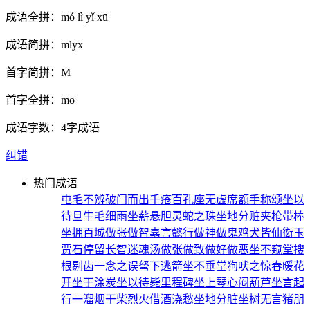
成语全拼：
mó lì yǐ xū
成语简拼：
mlyx
首字简拼：
M
首字全拼：
mo
成语字数：
4字成语
纠错
热门成语
屯毛不辨
破门而出
千疮百孔
座无虚席
额手称颂
坐以
待旦
牛毛细雨
坐薪悬胆
灵蛇之珠
坐地分赃
夹枪带棒
坐拥百城
做张做智
嘉言懿行
做神做鬼
鸡犬皆仙
衒玉
贾石
停留长智
迷魂汤
做张做致
做好做恶
坐不窥堂
搜
根剔齿
一念之误
弩下逃箭
坐不垂堂
狗吠之惊
春暖花
开
坐于涂炭
坐以待毙
里程碑
坐上琴心
闷葫芦
坐言起
行
一溜烟
干柴烈火
借酒浇愁
坐地分脏
坐树无言
猪朋