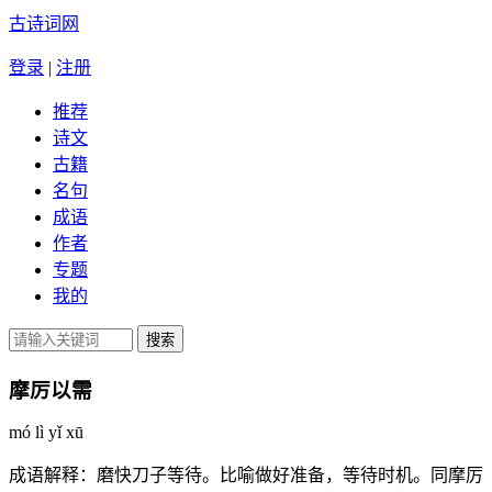
古诗词网
登录
|
注册
推荐
诗文
古籍
名句
成语
作者
专题
我的
摩厉以需
mó lì yǐ xū
成语解释：
磨快刀子等待。比喻做好准备，等待时机。同摩厉