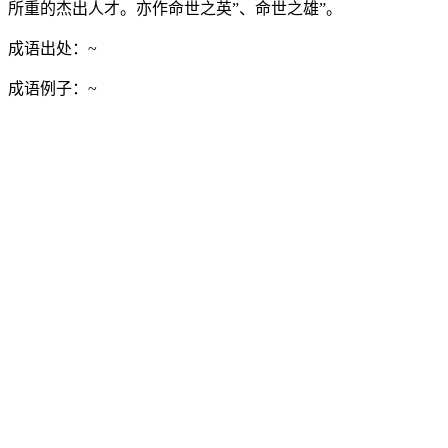
所重的杰出人才。亦作命世之英”、命世之雄”。
成语出处：
~
成语例子：
~