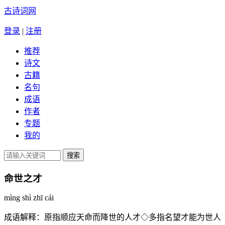
古诗词网
登录
|
注册
推荐
诗文
古籍
名句
成语
作者
专题
我的
命世之才
mìng shì zhī cái
成语解释：
原指顺应天命而降世的人才◇多指名望才能为世人