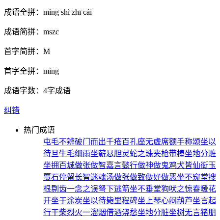
成语全拼：
mìng shì zhī cái
成语简拼：
mszc
首字简拼：
M
首字全拼：
ming
成语字数：
4字成语
纠错
热门成语
屯毛不辨
破门而出
千疮百孔
座无虚席
额手称颂
坐以
待旦
牛毛细雨
坐薪悬胆
灵蛇之珠
夹枪带棒
坐地分赃
坐拥百城
做张做智
嘉言懿行
做神做鬼
鸡犬皆仙
衒玉
贾石
停留长智
迷魂汤
做张做致
做好做恶
坐不窥堂
搜
根剔齿
一念之误
弩下逃箭
坐不垂堂
狗吠之惊
春暖花
开
坐于涂炭
坐以待毙
里程碑
坐上琴心
闷葫芦
坐言起
行
干柴烈火
一溜烟
借酒浇愁
坐地分脏
坐树无言
猪朋