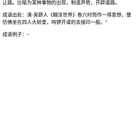
让路。比喻为某种事物的出现，制造声势，开辟道路。
成语出处：
清·吴趼人《糊涂世界》卷六时而作一得意想，便
仿佛坐在四人大轿里，鸣锣开道的去接印一般。”
成语例子：
~