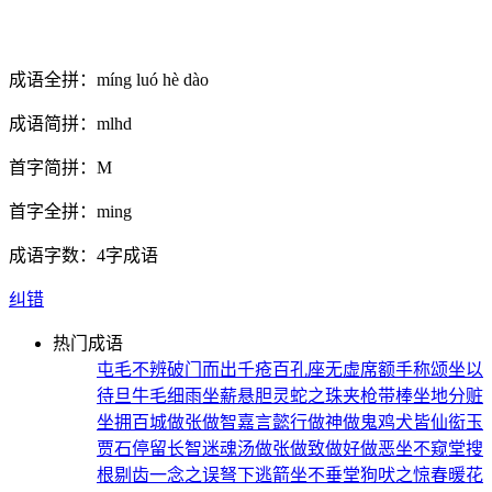
成语全拼：
míng luó hè dào
成语简拼：
mlhd
首字简拼：
M
首字全拼：
ming
成语字数：
4字成语
纠错
热门成语
屯毛不辨
破门而出
千疮百孔
座无虚席
额手称颂
坐以
待旦
牛毛细雨
坐薪悬胆
灵蛇之珠
夹枪带棒
坐地分赃
坐拥百城
做张做智
嘉言懿行
做神做鬼
鸡犬皆仙
衒玉
贾石
停留长智
迷魂汤
做张做致
做好做恶
坐不窥堂
搜
根剔齿
一念之误
弩下逃箭
坐不垂堂
狗吠之惊
春暖花