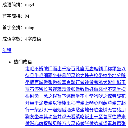
成语简拼：
mgzl
首字简拼：
M
首字全拼：
ming
成语字数：
4字成语
纠错
热门成语
屯毛不辨
破门而出
千疮百孔
座无虚席
额手称颂
坐以
待旦
牛毛细雨
坐薪悬胆
灵蛇之珠
夹枪带棒
坐地分赃
坐拥百城
做张做智
嘉言懿行
做神做鬼
鸡犬皆仙
衒玉
贾石
停留长智
迷魂汤
做张做致
做好做恶
坐不窥堂
搜
根剔齿
一念之误
弩下逃箭
坐不垂堂
狗吠之惊
春暖花
开
坐于涂炭
坐以待毙
里程碑
坐上琴心
闷葫芦
坐言起
行
干柴烈火
一溜烟
借酒浇愁
坐地分脏
坐树无言
猪朋
狗友
坐享其功
坐井观天
看菜吃饭
止于至善
厚往薄来
做贼心虚
捉贼见赃
万应灵药
做张做势
威望素着
嚣张