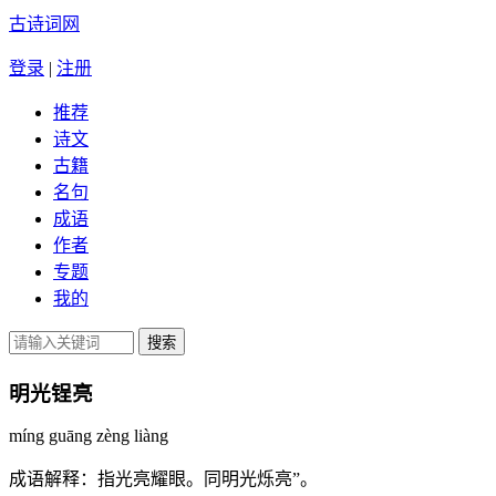
古诗词网
登录
|
注册
推荐
诗文
古籍
名句
成语
作者
专题
我的
明光锃亮
míng guāng zèng liàng
成语解释：
指光亮耀眼。同明光烁亮”。