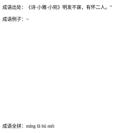
成语出处：
《诗·小雅·小宛》明发不寐，有怀二人。”
成语例子：
~
成语全拼：
míng fā bù mèi