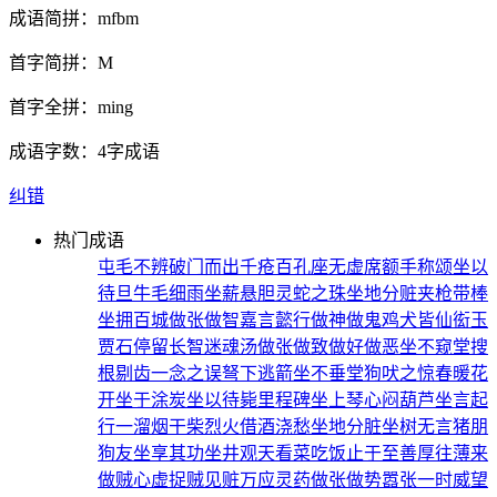
成语简拼：
mfbm
首字简拼：
M
首字全拼：
ming
成语字数：
4字成语
纠错
热门成语
屯毛不辨
破门而出
千疮百孔
座无虚席
额手称颂
坐以
待旦
牛毛细雨
坐薪悬胆
灵蛇之珠
坐地分赃
夹枪带棒
坐拥百城
做张做智
嘉言懿行
做神做鬼
鸡犬皆仙
衒玉
贾石
停留长智
迷魂汤
做张做致
做好做恶
坐不窥堂
搜
根剔齿
一念之误
弩下逃箭
坐不垂堂
狗吠之惊
春暖花
开
坐于涂炭
坐以待毙
里程碑
坐上琴心
闷葫芦
坐言起
行
一溜烟
干柴烈火
借酒浇愁
坐地分脏
坐树无言
猪朋
狗友
坐享其功
坐井观天
看菜吃饭
止于至善
厚往薄来
做贼心虚
捉贼见赃
万应灵药
做张做势
嚣张一时
威望