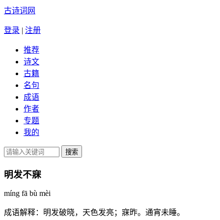
古诗词网
登录
|
注册
推荐
诗文
古籍
名句
成语
作者
专题
我的
明发不寐
míng fā bù mèi
成语解释：
明发破晓，天色发亮；寐昨。通宵未睡。