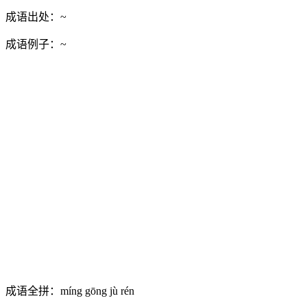
成语出处：
~
成语例子：
~
成语全拼：
míng gōng jù rén