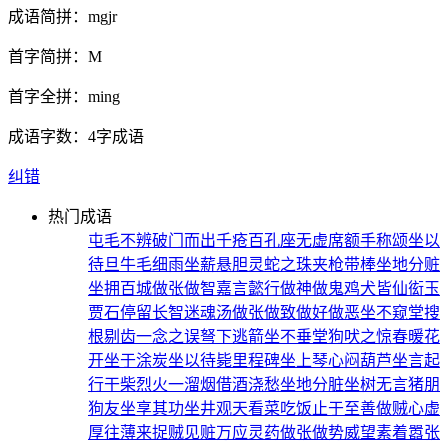
成语简拼：
mgjr
首字简拼：
M
首字全拼：
ming
成语字数：
4字成语
纠错
热门成语
屯毛不辨
破门而出
千疮百孔
座无虚席
额手称颂
坐以
待旦
牛毛细雨
坐薪悬胆
灵蛇之珠
夹枪带棒
坐地分赃
坐拥百城
做张做智
嘉言懿行
做神做鬼
鸡犬皆仙
衒玉
贾石
停留长智
迷魂汤
做张做致
做好做恶
坐不窥堂
搜
根剔齿
一念之误
弩下逃箭
坐不垂堂
狗吠之惊
春暖花
开
坐于涂炭
坐以待毙
里程碑
坐上琴心
闷葫芦
坐言起
行
干柴烈火
一溜烟
借酒浇愁
坐地分脏
坐树无言
猪朋
狗友
坐享其功
坐井观天
看菜吃饭
止于至善
做贼心虚
厚往薄来
捉贼见赃
万应灵药
做张做势
威望素着
嚣张