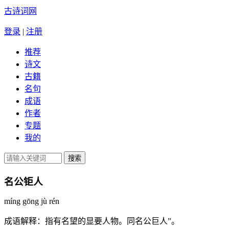
古诗词网
登录
|
注册
推荐
诗文
古籍
名句
成语
作者
专题
我的
名公钜人
míng gōng jù rén
成语解释：
指有名望的显要人物。同名公巨人”。