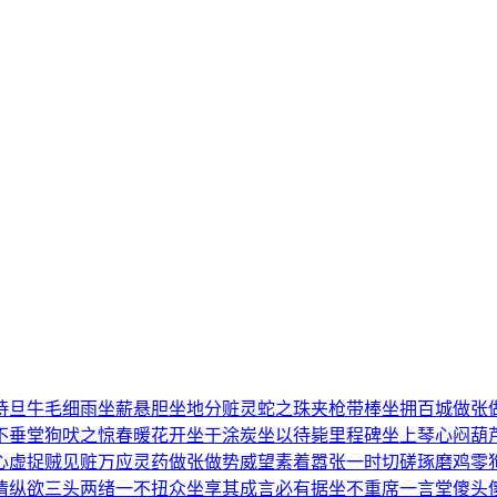
待旦
牛毛细雨
坐薪悬胆
坐地分赃
灵蛇之珠
夹枪带棒
坐拥百城
做张
不垂堂
狗吠之惊
春暖花开
坐于涂炭
坐以待毙
里程碑
坐上琴心
闷葫
心虚
捉贼见赃
万应灵药
做张做势
威望素着
嚣张一时
切磋琢磨
鸡零
情纵欲
三头两绪
一不扭众
坐享其成
言必有据
坐不重席
一言堂
傻头