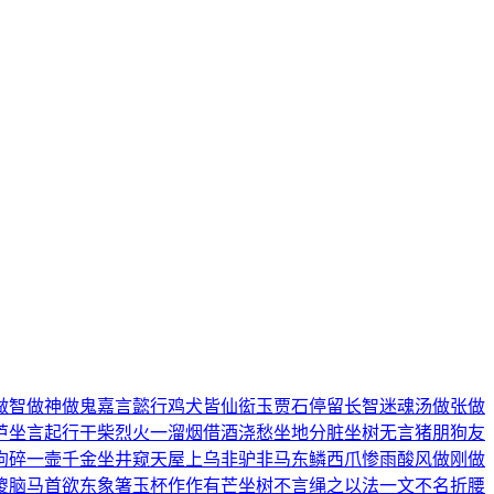
做智
做神做鬼
嘉言懿行
鸡犬皆仙
衒玉贾石
停留长智
迷魂汤
做张做
芦
坐言起行
干柴烈火
一溜烟
借酒浇愁
坐地分脏
坐树无言
猪朋狗友
狗碎
一壸千金
坐井窥天
屋上乌
非驴非马
东鳞西爪
惨雨酸风
做刚做
傻脑
马首欲东
象箸玉杯
作作有芒
坐树不言
绳之以法
一文不名
折腰