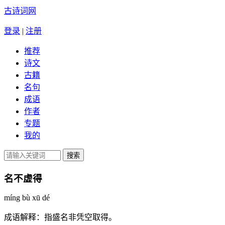
古诗词网
登录
|
注册
推荐
诗文
古籍
名句
成语
作者
专题
我的
名不虚得
míng bù xū dé
成语解释：
指盛名非凭空取得。