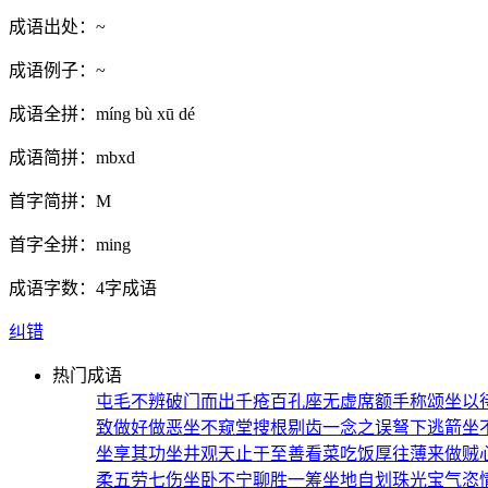
成语出处：
~
成语例子：
~
成语全拼：
míng bù xū dé
成语简拼：
mbxd
首字简拼：
M
首字全拼：
ming
成语字数：
4字成语
纠错
热门成语
屯毛不辨
破门而出
千疮百孔
座无虚席
额手称颂
坐以
致
做好做恶
坐不窥堂
搜根剔齿
一念之误
弩下逃箭
坐
坐享其功
坐井观天
止于至善
看菜吃饭
厚往薄来
做贼
柔
五劳七伤
坐卧不宁
聊胜一筹
坐地自划
珠光宝气
恣