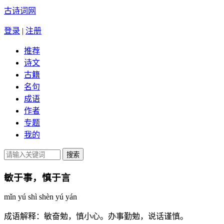
古诗词网
登录
|
注册
推荐
诗文
古籍
名句
成语
作者
专题
我的
敏于事，慎于言
mǐn yú shì shèn yú yán
成语解释：
敏奋勉，慎小心。办事勤勉，说话谨慎。