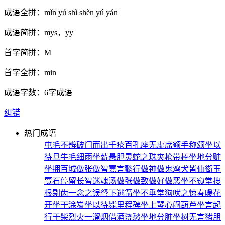
成语全拼：
mǐn yú shì shèn yú yán
成语简拼：
mys，yy
首字简拼：
M
首字全拼：
min
成语字数：
6字成语
纠错
热门成语
屯毛不辨
破门而出
千疮百孔
座无虚席
额手称颂
坐以
待旦
牛毛细雨
坐薪悬胆
灵蛇之珠
夹枪带棒
坐地分赃
坐拥百城
做张做智
嘉言懿行
做神做鬼
鸡犬皆仙
衒玉
贾石
停留长智
迷魂汤
做张做致
做好做恶
坐不窥堂
搜
根剔齿
一念之误
弩下逃箭
坐不垂堂
狗吠之惊
春暖花
开
坐于涂炭
坐以待毙
里程碑
坐上琴心
闷葫芦
坐言起
行
干柴烈火
一溜烟
借酒浇愁
坐地分脏
坐树无言
猪朋