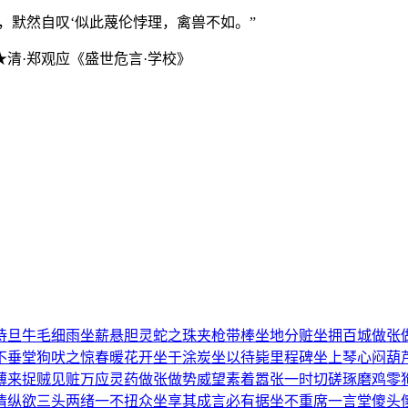
，默然自叹‘似此蔑伦悖理，禽兽不如。”
清·郑观应《盛世危言·学校》
待旦
牛毛细雨
坐薪悬胆
灵蛇之珠
夹枪带棒
坐地分赃
坐拥百城
做张
不垂堂
狗吠之惊
春暖花开
坐于涂炭
坐以待毙
里程碑
坐上琴心
闷葫
薄来
捉贼见赃
万应灵药
做张做势
威望素着
嚣张一时
切磋琢磨
鸡零
情纵欲
三头两绪
一不扭众
坐享其成
言必有据
坐不重席
一言堂
傻头