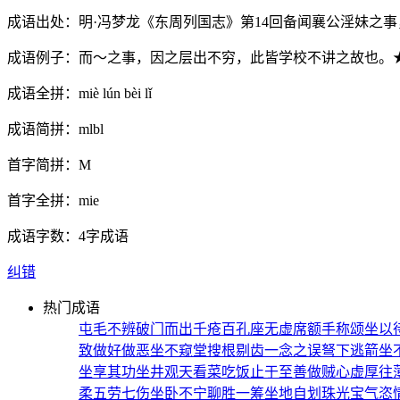
成语出处：
明·冯梦龙《东周列国志》第14回备闻襄公淫妹之事
成语例子：
而～之事，因之层出不穷，此皆学校不讲之故也。★
成语全拼：
miè lún bèi lǐ
成语简拼：
mlbl
首字简拼：
M
首字全拼：
mie
成语字数：
4字成语
纠错
热门成语
屯毛不辨
破门而出
千疮百孔
座无虚席
额手称颂
坐以
致
做好做恶
坐不窥堂
搜根剔齿
一念之误
弩下逃箭
坐
坐享其功
坐井观天
看菜吃饭
止于至善
做贼心虚
厚往
柔
五劳七伤
坐卧不宁
聊胜一筹
坐地自划
珠光宝气
恣