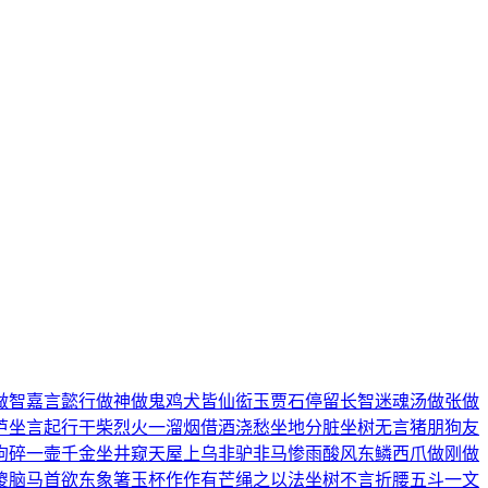
做智
嘉言懿行
做神做鬼
鸡犬皆仙
衒玉贾石
停留长智
迷魂汤
做张做
芦
坐言起行
干柴烈火
一溜烟
借酒浇愁
坐地分脏
坐树无言
猪朋狗友
狗碎
一壸千金
坐井窥天
屋上乌
非驴非马
惨雨酸风
东鳞西爪
做刚做
傻脑
马首欲东
象箸玉杯
作作有芒
绳之以法
坐树不言
折腰五斗
一文