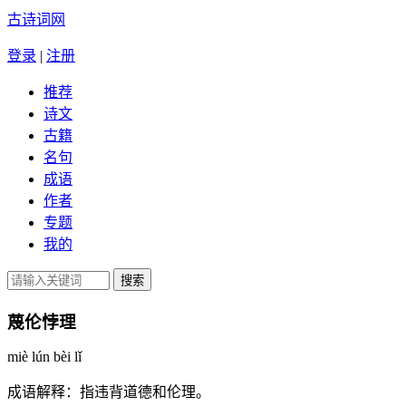
古诗词网
登录
|
注册
推荐
诗文
古籍
名句
成语
作者
专题
我的
蔑伦悖理
miè lún bèi lǐ
成语解释：
指违背道德和伦理。