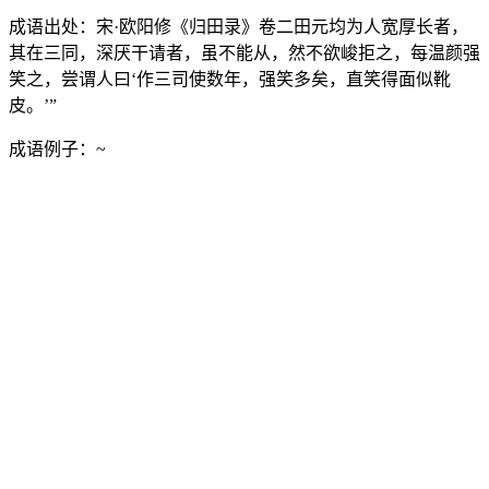
成语出处：
宋·欧阳修《归田录》卷二田元均为人宽厚长者，
其在三同，深厌干请者，虽不能从，然不欲峻拒之，每温颜强
笑之，尝谓人曰‘作三司使数年，强笑多矣，直笑得面似靴
皮。’”
成语例子：
~