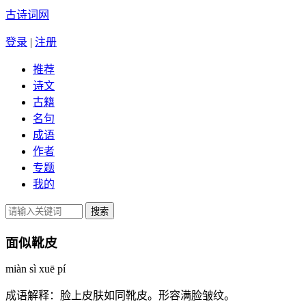
古诗词网
登录
|
注册
推荐
诗文
古籍
名句
成语
作者
专题
我的
面似靴皮
miàn sì xuē pí
成语解释：
脸上皮肤如同靴皮。形容满脸皱纹。