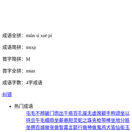
成语全拼：
miàn sì xuē pí
成语简拼：
msxp
首字简拼：
M
首字全拼：
mian
成语字数：
4字成语
纠错
热门成语
屯毛不辨
破门而出
千疮百孔
座无虚席
额手称颂
坐以
待旦
牛毛细雨
坐薪悬胆
灵蛇之珠
夹枪带棒
坐地分赃
坐拥百城
做张做智
嘉言懿行
做神做鬼
鸡犬皆仙
衒玉