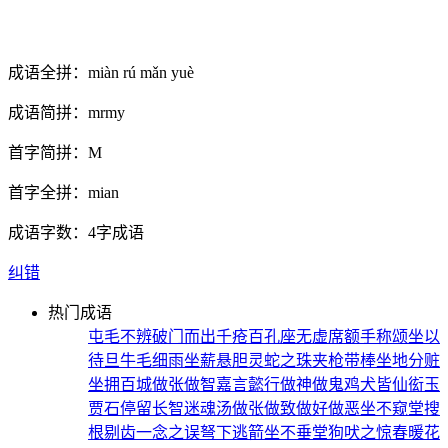
成语全拼：
miàn rú mǎn yuè
成语简拼：
mrmy
首字简拼：
M
首字全拼：
mian
成语字数：
4字成语
纠错
热门成语
屯毛不辨
破门而出
千疮百孔
座无虚席
额手称颂
坐以
待旦
牛毛细雨
坐薪悬胆
灵蛇之珠
夹枪带棒
坐地分赃
坐拥百城
做张做智
嘉言懿行
做神做鬼
鸡犬皆仙
衒玉
贾石
停留长智
迷魂汤
做张做致
做好做恶
坐不窥堂
搜
根剔齿
一念之误
弩下逃箭
坐不垂堂
狗吠之惊
春暖花