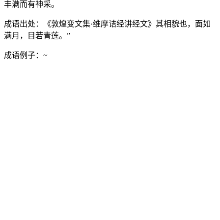
丰满而有神采。
成语出处：
《敦煌变文集·维摩诘经讲经文》其相貌也，面如
满月，目若青莲。”
成语例子：
~