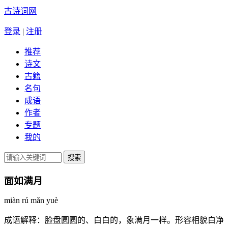
古诗词网
登录
|
注册
推荐
诗文
古籍
名句
成语
作者
专题
我的
面如满月
miàn rú mǎn yuè
成语解释：
脸盘圆圆的、白白的，象满月一样。形容相貌白净