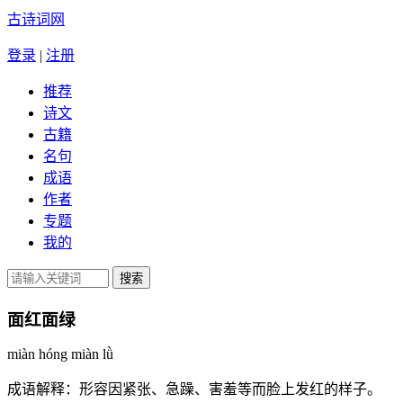
古诗词网
登录
|
注册
推荐
诗文
古籍
名句
成语
作者
专题
我的
面红面绿
miàn hóng miàn lǜ
成语解释：
形容因紧张、急躁、害羞等而脸上发红的样子。