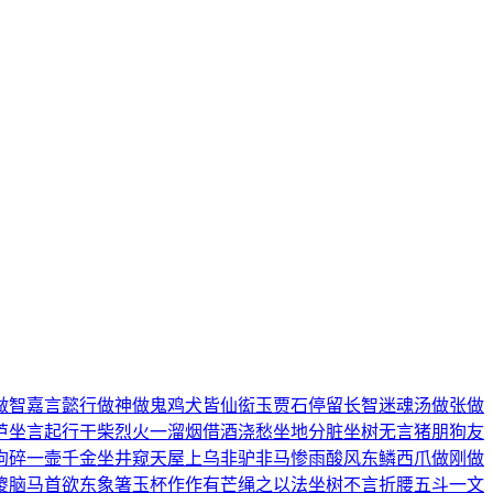
做智
嘉言懿行
做神做鬼
鸡犬皆仙
衒玉贾石
停留长智
迷魂汤
做张做
芦
坐言起行
干柴烈火
一溜烟
借酒浇愁
坐地分脏
坐树无言
猪朋狗友
狗碎
一壸千金
坐井窥天
屋上乌
非驴非马
惨雨酸风
东鳞西爪
做刚做
傻脑
马首欲东
象箸玉杯
作作有芒
绳之以法
坐树不言
折腰五斗
一文