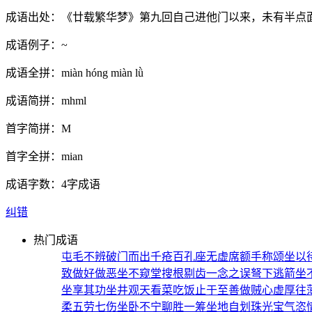
成语出处：
《廿载繁华梦》第九回自己进他门以来，未有半点
成语例子：
~
成语全拼：
miàn hóng miàn lǜ
成语简拼：
mhml
首字简拼：
M
首字全拼：
mian
成语字数：
4字成语
纠错
热门成语
屯毛不辨
破门而出
千疮百孔
座无虚席
额手称颂
坐以
致
做好做恶
坐不窥堂
搜根剔齿
一念之误
弩下逃箭
坐
坐享其功
坐井观天
看菜吃饭
止于至善
做贼心虚
厚往
柔
五劳七伤
坐卧不宁
聊胜一筹
坐地自划
珠光宝气
恣