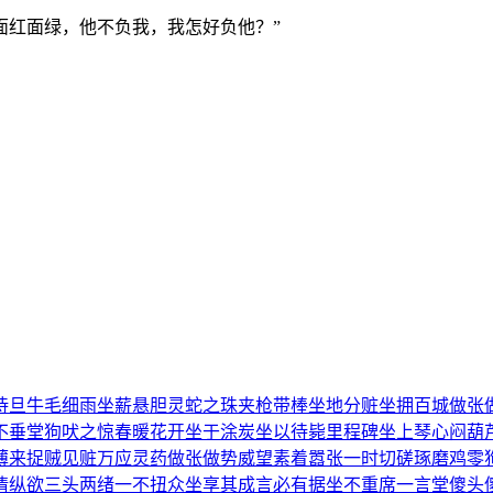
面红面绿，他不负我，我怎好负他？”
待旦
牛毛细雨
坐薪悬胆
灵蛇之珠
夹枪带棒
坐地分赃
坐拥百城
做张
不垂堂
狗吠之惊
春暖花开
坐于涂炭
坐以待毙
里程碑
坐上琴心
闷葫
薄来
捉贼见赃
万应灵药
做张做势
威望素着
嚣张一时
切磋琢磨
鸡零
情纵欲
三头两绪
一不扭众
坐享其成
言必有据
坐不重席
一言堂
傻头