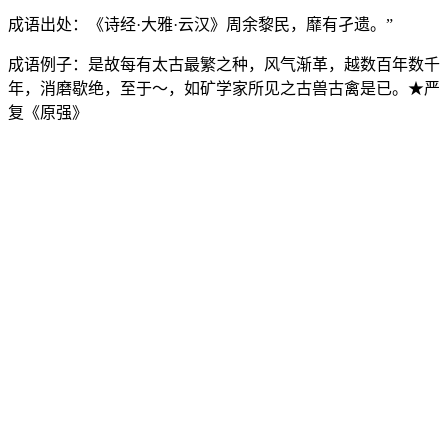
成语出处：
《诗经·大雅·云汉》周余黎民，靡有孑遗。”
成语例子：
是故每有太古最繁之种，风气渐革，越数百年数千
年，消磨歇绝，至于～，如矿学家所见之古兽古禽是已。★严
复《原强》