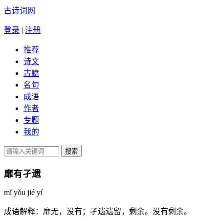
古诗词网
登录
|
注册
推荐
诗文
古籍
名句
成语
作者
专题
我的
靡有孑遗
mǐ yǒu jié yí
成语解释：
靡无，没有；孑遗遗留，剩余。没有剩余。