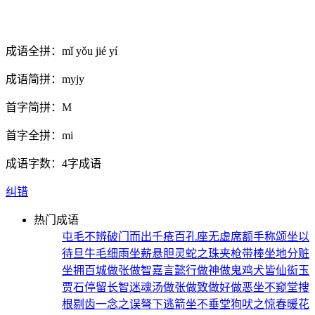
成语全拼：
mǐ yǒu jié yí
成语简拼：
myjy
首字简拼：
M
首字全拼：
mi
成语字数：
4字成语
纠错
热门成语
屯毛不辨
破门而出
千疮百孔
座无虚席
额手称颂
坐以
待旦
牛毛细雨
坐薪悬胆
灵蛇之珠
夹枪带棒
坐地分赃
坐拥百城
做张做智
嘉言懿行
做神做鬼
鸡犬皆仙
衒玉
贾石
停留长智
迷魂汤
做张做致
做好做恶
坐不窥堂
搜
根剔齿
一念之误
弩下逃箭
坐不垂堂
狗吠之惊
春暖花